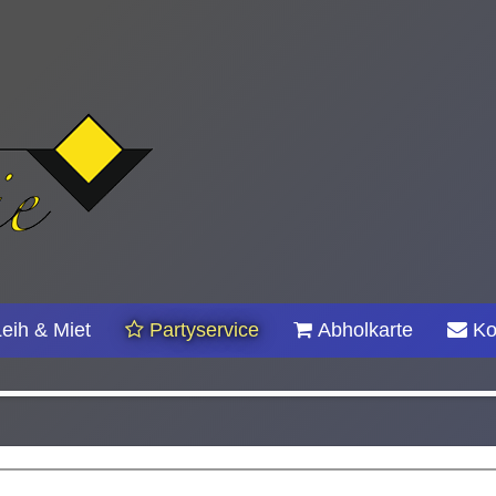
Leih & Miet
Partyservice
Abholkarte
Ko